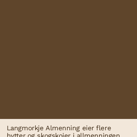
Langmorkje Almenning eier flere
hytter og skogskoier i allmenningen.