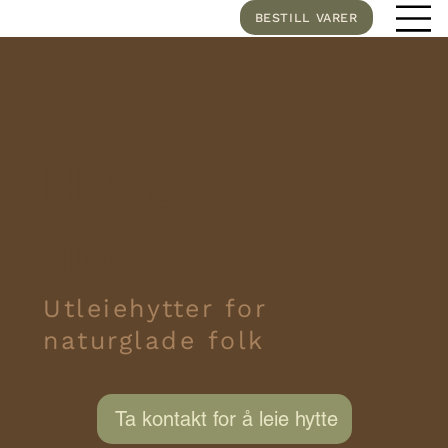
BESTILL VARER
Hytter til
utleie
Utleiehytter for
naturglade folk
Ta kontakt for å leie hytte