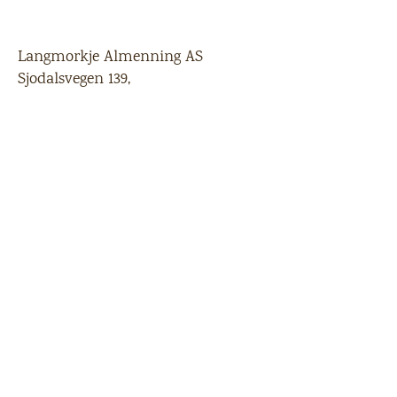
Langmorkje Almenning AS
Sjodalsvegen 139,
2683 Tessanden
E-post:
post@langmorkje.no
Telefon:
61 23 94 00
/
915 49 852
Bestill varer
Følg oss på