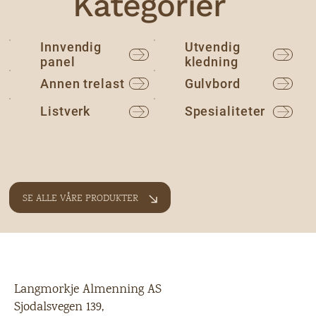
Kategorier
Innvendig
Utvendig
panel
kledning
Annen trelast
Gulvbord
Listverk
Spesialiteter
SE ALLE VÅRE PRODUKTER
Langmorkje Almenning AS
Sjodalsvegen 139,