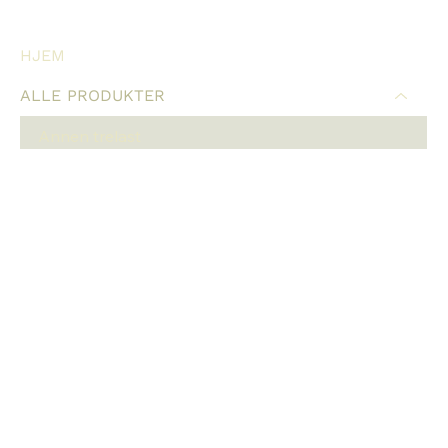
HJEM
ALLE PRODUKTER
Annen trelast
Innvendig Panel
Utvendig kledning
Gulvbord
Listverk
Ved og flis
Spesialiteter
Bestill varer