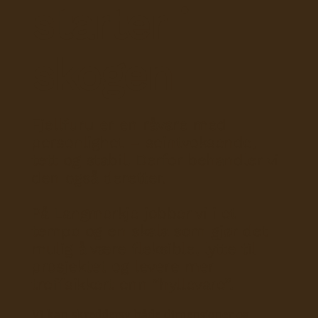
starter i
skogen
Fjellfuru er en råvare med
personlighet – seintvoksende,
tett og stabil. Derfor behandler vi
den også deretter.
På Langmorkje jobber vi i et
tempo og en skala som gjør det
mulig å være fleksible, lytte til
prosjektet og levere mer
treffsikkert enn “hyllevare”.
Vi kan skreddersy både dimensjoner og