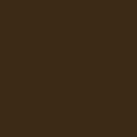
uttrykk: lengder, bredder, tykkelser, sortering
og videre bearbeiding. Fordi vi har hele
verdikjeden samlet – fra skogen til sagbruk og
videreforedling – kan vi justere underveis og
sikre at resultatet blir riktig.
Skreddersøm hos oss handler ikke om å gjøre
det komplisert. Det handler om å gjøre det
enkelt å få materialer som passer: til stedet,
til bygget og til ambisjonene.