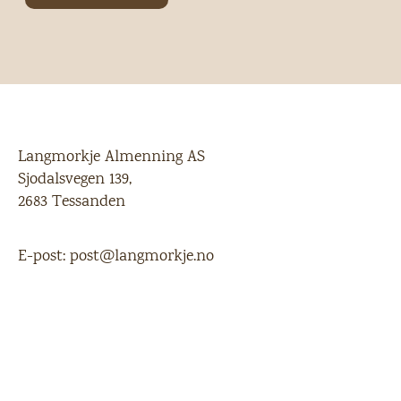
Langmorkje Almenning AS
Sjodalsvegen 139,
2683 Tessanden
E-post:
post@langmorkje.no
Telefon:
61 23 94 00
/
915 49 852