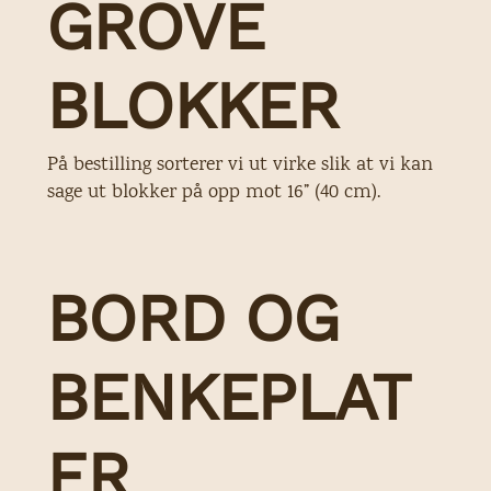
GROVE
BLOKKER
På bestilling sorterer vi ut virke slik at vi kan
sage ut blokker på opp mot 16” (40 cm).
BORD OG
BENKEPLAT
ER