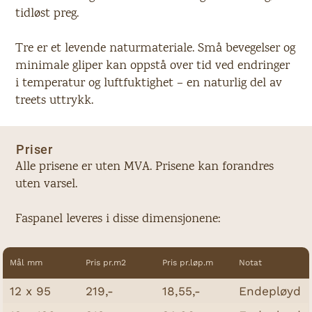
tidløst preg.
Tre er et levende naturmateriale. Små bevegelser og
minimale gliper kan oppstå over tid ved endringer
i temperatur og luftfuktighet – en naturlig del av
treets uttrykk.
Priser
Alle prisene er uten MVA. Prisene kan forandres
uten varsel.
Faspanel leveres i disse dimensjonene:
Mål mm
Pris pr.m2
Pris pr.løp.m
Notat
12 x 95
219,-
18,55,-
Endepløyd