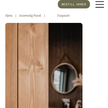
BESTILL VARER
Hjem
|
Innvendig Panel |
Faspanel