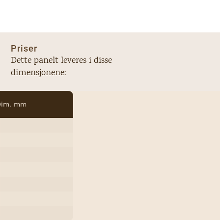
Priser
Dette panelt leveres i disse
dimensjonene:
Dim. mm