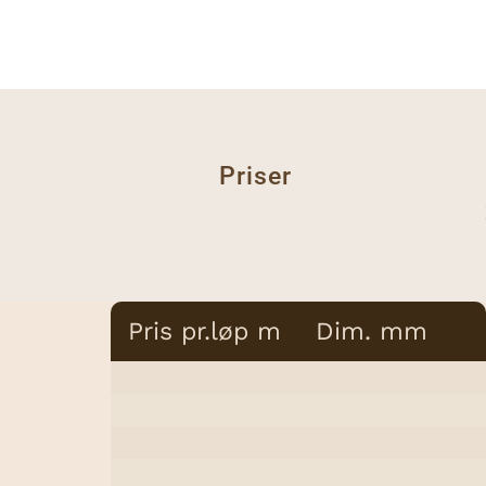
Priser
Pris pr.løp m
Dim. mm