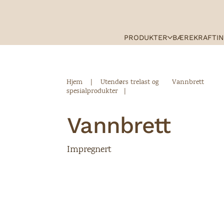
PRODUKTER
BÆREKRAFT
I
Hjem
| Utendørs trelast og
Vannbrett
spesialprodukter |
Vannbrett
Impregnert